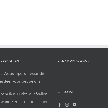
E BERICHTEN
LIKE MIJ OP FACEBOOK
ge Woudlopers – waar dit
erdeel voor bedoeld is
GET SOCIAL
om ik nu écht wil afvallen
 wandelen — en hoe ik het