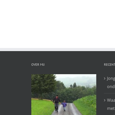
OVER MIJ
RECENT
Jon
ond
Waar
met