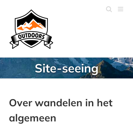
Ga
naar
inhoud
Site-seeing
Over wandelen in het
algemeen