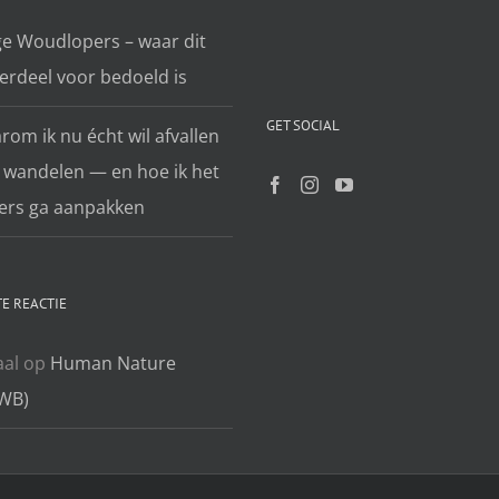
ge Woudlopers – waar dit
erdeel voor bedoeld is
GET SOCIAL
om ik nu écht wil afvallen
 wandelen — en hoe ik het
ers ga aanpakken
E REACTIE
aal
op
Human Nature
WB)