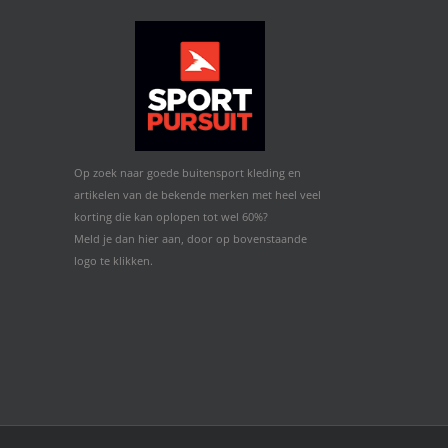
Op zoek naar goede buitensport kleding en
artikelen van de bekende merken met heel veel
korting die kan oplopen tot wel 60%?
Meld je dan hier aan, door op bovenstaande
logo te klikken.