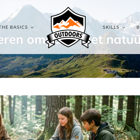
THE BASICS
SKILLS
B
leren omgaan met natuu