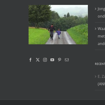
Jon
ond
Waar
met
and
RECENT
E. Z
(AN