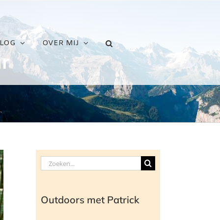
LOG
OVER MIJ
r
Zoeken
naar:
Outdoors met Patrick