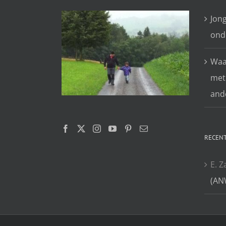
Jon
ond
Waar
met
and
RECENT
E. Z
(AN