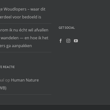
ge Woudlopers – waar dit
erdeel voor bedoeld is
GET SOCIAL
om ik nu écht wil afvallen
 wandelen — en hoe ik het
ers ga aanpakken
E REACTIE
aal
op
Human Nature
WB)