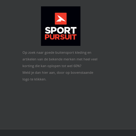
Op zoek naar goede buitensport kleding en
artikelen van de bekende merken met heel veel
korting die kan oplopen tot wel 60%?
Meld je dan hier aan, door op bovenstaande
logo te klikken.