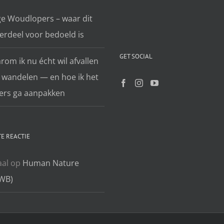
ge Woudlopers – waar dit
erdeel voor bedoeld is
GET SOCIAL
om ik nu écht wil afvallen
 wandelen — en hoe ik het
ers ga aanpakken
E REACTIE
aal
op
Human Nature
WB)