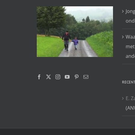
Jon
ond
Waar
met
and
RECENT
E. Z
(AN