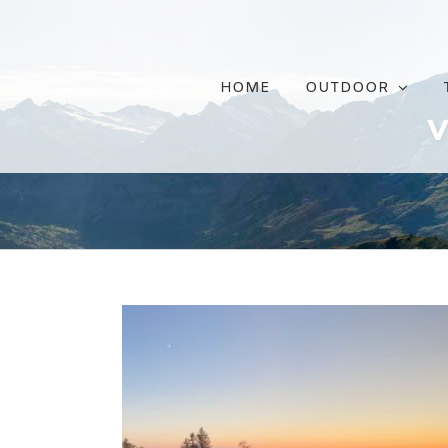
Ga
naar
inhoud
HOME
OUTDOOR
v