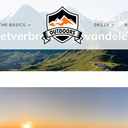
THE BASICS
SKILLS
B
etverbranding wandel