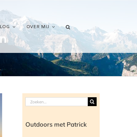
LOG
OVER MIJ
en
Zoeken
naar:
Outdoors met Patrick