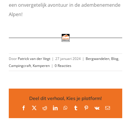
een onvergetelijk avontuur in de adembenemende
Alpen!
Door
Patrick van der Vegt
|
27 januari 2024
|
Bergwandelen
,
Blog
,
Campingcraft
,
Kamperen
|
0 Reacties
Deel dit verhaal, Kies je platform!
Facebook
X
Reddit
LinkedIn
WhatsApp
Tumblr
Pinterest
Vk
E-
mail