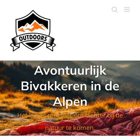
Ga
naar
inhoud
Avontuurlijk
Bivakkeren in de
Alpen
Het is niet mogelijk om dichter bij de
natuur te komen.