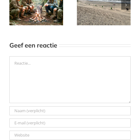
écht wil afvallen
lage rugpijn, hoe
met wandelen —
ga je ermee om
en hoe ik het
en blijf je
anders ga
gemotiveerd?
aanpakken
Geef een reactie
Reactie