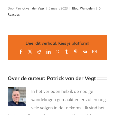
Door
Patrick van der Vegt
|
5 maart 2023
|
Blog
,
Wandelen
|
0
Reacties
Deel dit verhaal, Kies je platform!
Facebook
X
Reddit
LinkedIn
WhatsApp
Tumblr
Pinterest
Vk
E-
mail
Over de auteur:
Patrick van der Vegt
In het verleden heb ik de nodige
wandelingen gemaakt en er zullen nog
vele volgen in de toekomst. Ik vind het