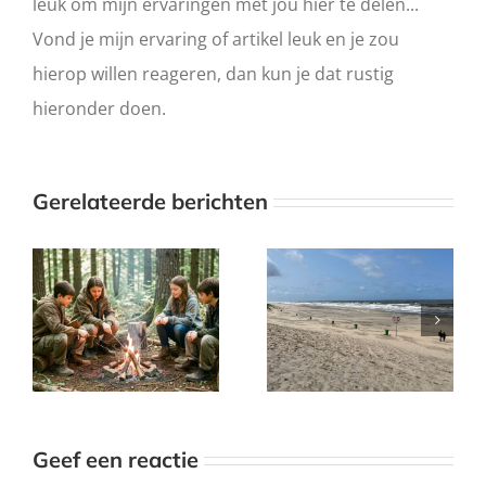
leuk om mijn ervaringen met jou hier te delen...
Vond je mijn ervaring of artikel leuk en je zou
hierop willen reageren, dan kun je dat rustig
hieronder doen.
Gerelateerde berichten
Waarom ik nu
Wandelen en
écht wil afvallen
lage rugpijn, hoe
met wandelen —
ga je ermee om
en hoe ik het
en blijf je
anders ga
gemotiveerd?
aanpakken
Geef een reactie