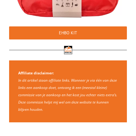
EHBO KIT
Affiliate disclaimer:
In dit artikel staan affiliate links. Wanneer je via één van deze
links een aankoop doet, ontvang ik een (meestal kleine)
commissie van je aankoop en het kost jou echter niets extra’s.
Deze commissie helpt mij wel om deze website te kunnen
blijven houden.